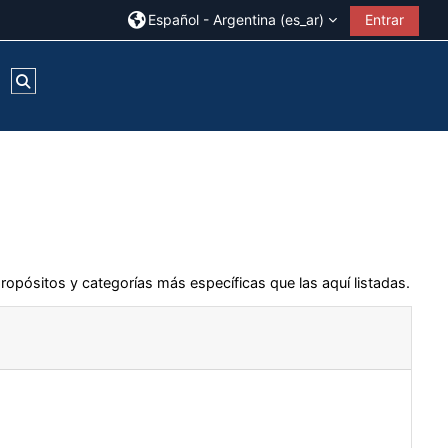
Español - Argentina ‎(es_ar)‎
Entrar
Conmutar entrada de búsqueda
ropósitos y categorías más específicas que las aquí listadas.